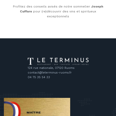
Profitez des conseils avisés de notre sommelier
Joseph
Cuffaro
pour (re)découvrir des vins et spiritueux
exceptionnels
124 rue nationale, 07120 Ruoms
contact@leterminus-ruoms.fr
04 75 35 54 33